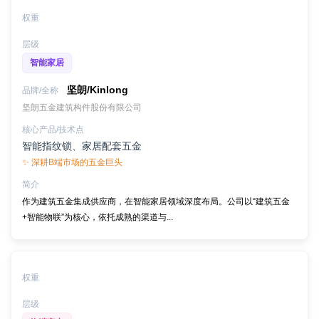
智能家居
坚朗/Kinlong
坚朗五金建筑构件股份有限公司
智能指纹锁、家居配套五金
✨ 深耕B端市场的五金巨头
作为建筑五金集成供应商，在智能家居领域深度布局。公司以“建筑五金
+智能物联”为核心，依托成熟的渠道与...