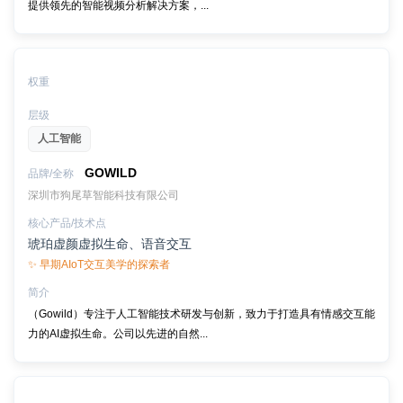
提供领先的智能视频分析解决方案，...
人工智能
GOWILD
深圳市狗尾草智能科技有限公司
琥珀虚颜虚拟生命、语音交互
✨ 早期AIoT交互美学的探索者
（Gowild）专注于人工智能技术研发与创新，致力于打造具有情感交互能
力的AI虚拟生命。公司以先进的自然...