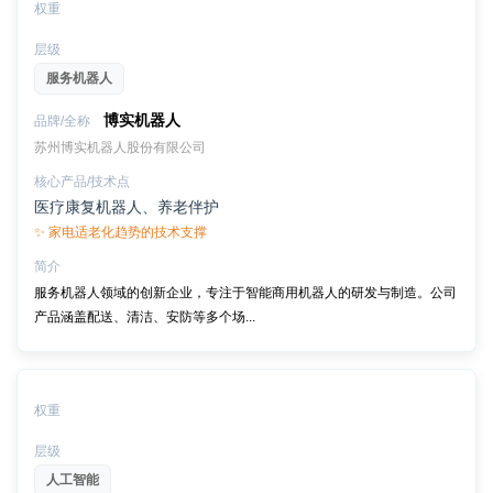
服务机器人
博实机器人
苏州博实机器人股份有限公司
医疗康复机器人、养老伴护
✨ 家电适老化趋势的技术支撑
服务机器人领域的创新企业，专注于智能商用机器人的研发与制造。公司
产品涵盖配送、清洁、安防等多个场...
人工智能