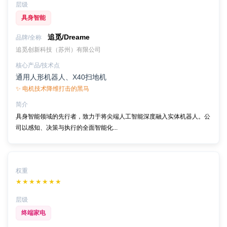
具身智能
追觅/Dreame
追觅创新科技（苏州）有限公司
通用人形机器人、X40扫地机
✨ 电机技术降维打击的黑马
具身智能领域的先行者，致力于将尖端人工智能深度融入实体机器人。公
司以感知、决策与执行的全面智能化...
★
★
★
★
★
★
★
终端家电