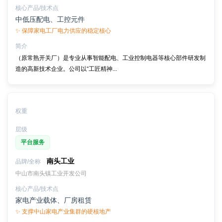
中低压配电、工控元件
✨ 保障家电工厂电力供应的稳定核心
（原常熟开关厂）是专业从事智能配电、工业控制电器等核心部件研发制
造的高新技术企业。公司以“工匠精神...
平台服务
南头工业
中山市南头镇工业开发公司
家电产业载体、厂房租赁
✨ 支撑中山家电产业集群的硬核地产