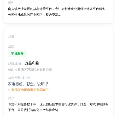
南头镇产业发展的核心运营平台，专注为制造企业提供全链条平台服务。
公司依托成熟的产业园区，整合资源...
平台服务
万昌印刷
佛山市顺德区万昌印刷有限公司
家电标签、彩盒、说明书
✨ 顺德家电配套圈的印刷老兵
专注印刷服务数十年，现以创新技术整合行业资源，打造一站式印刷服务
平台。公司依托智能化生产与供应链...