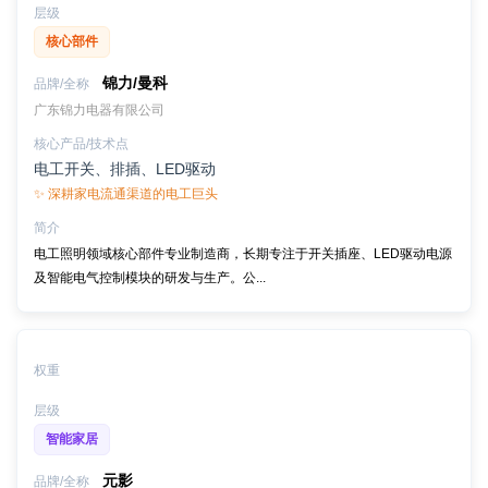
核心部件
锦力/曼科
广东锦力电器有限公司
电工开关、排插、LED驱动
✨ 深耕家电流通渠道的电工巨头
电工照明领域核心部件专业制造商，长期专注于开关插座、LED驱动电源
及智能电气控制模块的研发与生产。公...
智能家居
元影