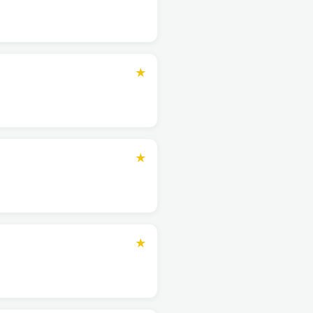
★
★
★