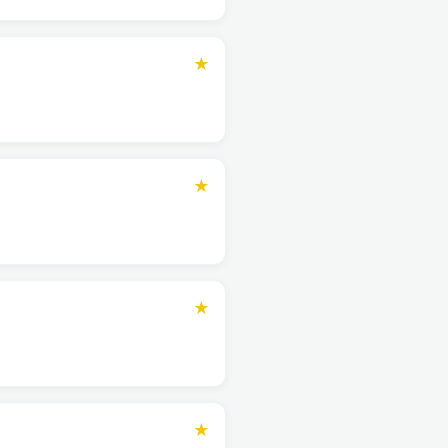
★
★
★
★