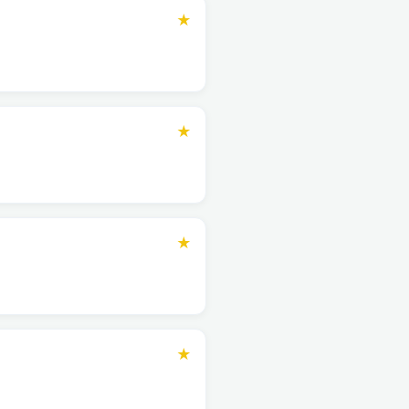
★
★
★
★