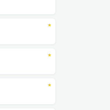
★
★
★