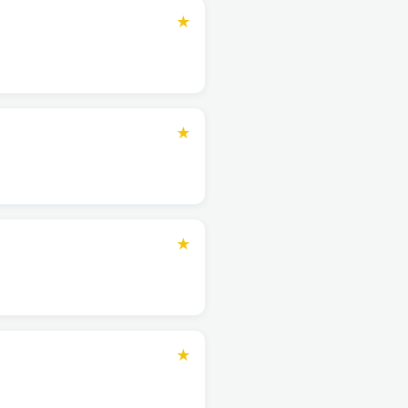
★
★
★
★