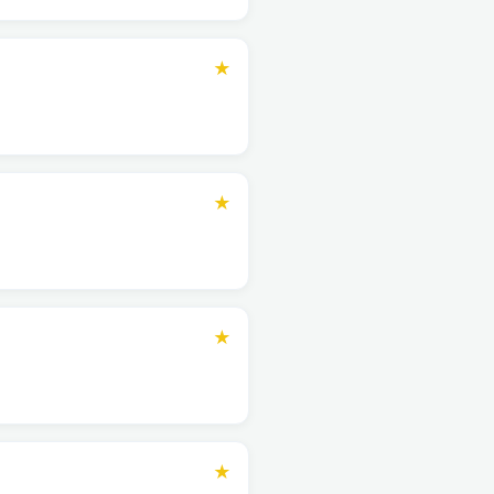
★
★
★
★