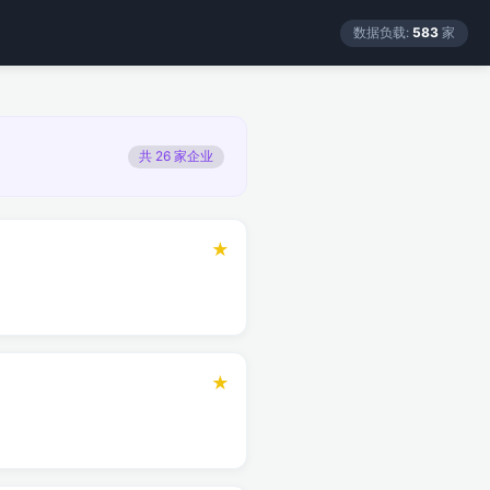
数据负载:
583
家
共 26 家企业
★
★