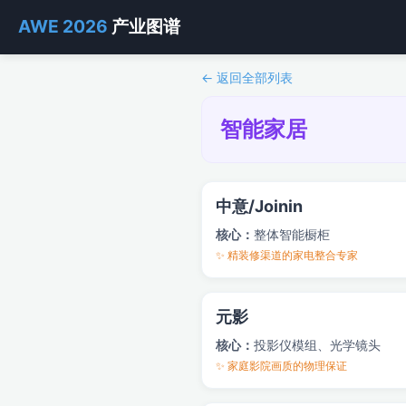
AWE 2026
产业图谱
← 返回全部列表
智能家居
中意/Joinin
核心：
整体智能橱柜
✨ 精装修渠道的家电整合专家
元影
核心：
投影仪模组、光学镜头
✨ 家庭影院画质的物理保证